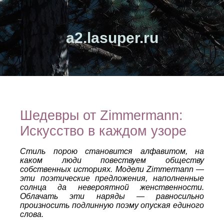
a2.lasuper.ru
Шедевры от Zimmermann:
Искусство в каждом узоре
Стиль порою становится алфавитом, на
каком люди повествуем обществу
собственных историях. Модели Zimmermann —
эти поэтические предложения, наполненные
солнца да невероятной женственности.
Облачать эти наряды — равносильно
произносить подлинную поэму опуская единого
слова.